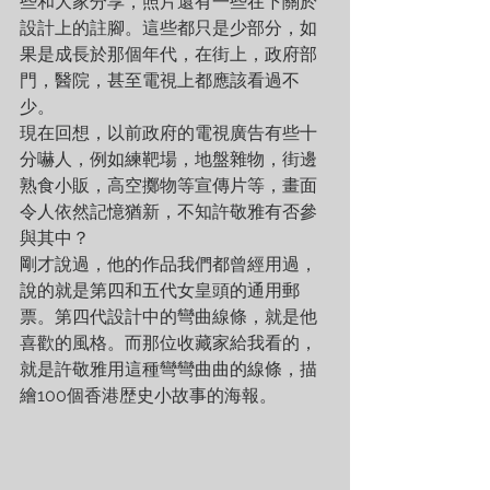
些和大家分享，照片還有一些在下關於
設計上的註腳。這些都只是少部分，如
果是成長於那個年代，在街上，政府部
門，醫院，甚至電視上都應該看過不
少。
現在回想，以前政府的電視廣告有些十
分嚇人，例如練靶場，地盤雜物，街邊
熟食小販，高空擲物等宣傳片等，畫面
令人依然記憶猶新，不知許敬雅有否參
與其中？
剛才說過，他的作品我們都曾經用過，
說的就是第四和五代女皇頭的通用郵
票。第四代設計中的彎曲線條，就是他
喜歡的風格。而那位收藏家給我看的，
就是許敬雅用這種彎彎曲曲的線條，描
繪100個香港歴史小故事的海報。