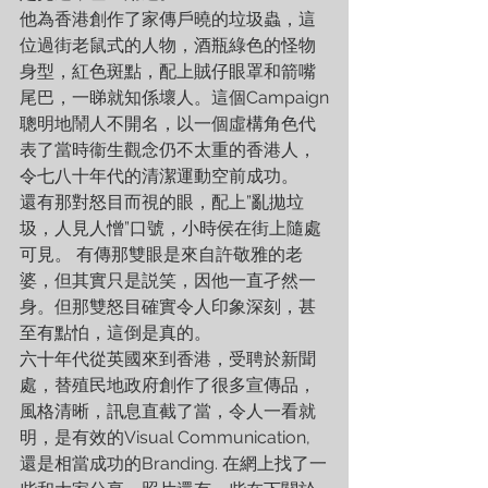
他為香港創作了家傳戶曉的垃圾蟲，這
位過街老鼠式的人物，酒瓶綠色的怪物
身型，紅色斑點，配上賊仔眼罩和箭嘴
尾巴，一睇就知係壞人。這個Campaign
聰明地鬧人不開名，以一個虛構角色代
表了當時衞生觀念仍不太重的香港人，
令七八十年代的清潔運動空前成功。
還有那對怒目而視的眼，配上”亂拋垃
圾，人見人憎”口號，小時侯在街上隨處
可見。 有傳那雙眼是來自許敬雅的老
婆，但其實只是説笑，因他一直孑然一
身。但那雙怒目確實令人印象深刻，甚
至有點怕，這倒是真的。
六十年代從英國來到香港，受聘於新聞
處，替殖民地政府創作了很多宣傳品，
風格清晰，訊息直截了當，令人一看就
明，是有效的Visual Communication, 
還是相當成功的Branding. 在網上找了一