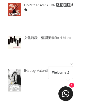
HAPPY ROAR YEAR 2️⃣0️⃣2️⃣4️⃣🐲
🐲
文化時段 - 藍調美學Reid Miles
[Happy Valentine’s Day❤️🌺]
Welcome :)
1